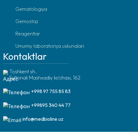
Gematologiya
Gemostaz
Reagentlar
Umumiy laboratoriya uskunalari
Kontaktlar
Toshkent sh.
Sultonali Mashxadiy ko'chasi, 162
+998 97 755 85 83
+99895 340 44 77
info@medbioline.uz