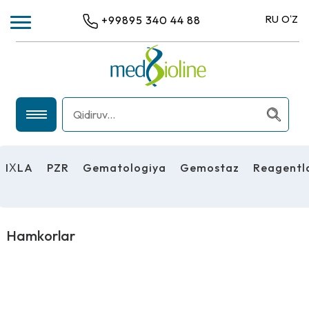
RU
OʻZ
+99895 340 44 88
IХLA
PZR
IХLA
PZR
Gematologiya
Gemostaz
Reagentl
GEMATOLOGIYA
GEMOSTAZ
REAGENTLAR
Hamkorlar
UMUMIY LABORATORIYA USKUNALARI