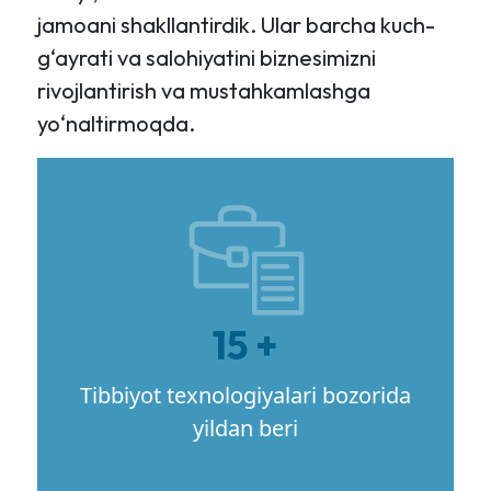
jamoani shakllantirdik. Ular barcha kuch-
g‘ayrati va salohiyatini biznesimizni
rivojlantirish va mustahkamlashga
yo‘naltirmoqda.
15 +
Tibbiyot texnologiyalari bozorida
yildan beri