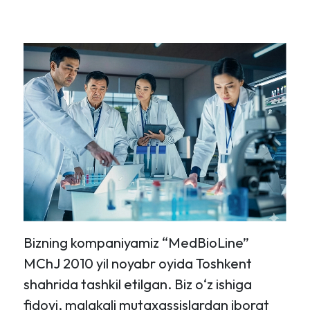
Bizning kompaniyamiz “MedBioLine”
MChJ 2010 yil noyabr oyida Toshkent
shahrida tashkil etilgan. Biz o‘z ishiga
fidoyi, malakali mutaxassislardan iborat