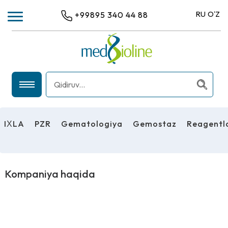
RU
OʻZ
+99895 340 44 88
IХLA
PZR
IХLA
PZR
Gematologiya
Gemostaz
Reagentl
GEMATOLOGIYA
GEMOSTAZ
REAGENTLAR
Kompaniya haqida
UMUMIY LABORATORIYA USKUNALARI