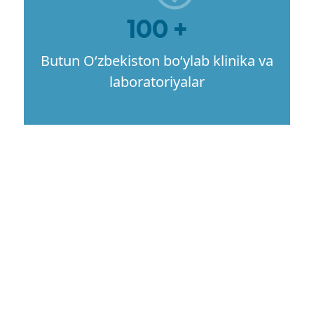
100 +
Butun O‘zbekiston bo‘ylab klinika va
laboratoriyalar