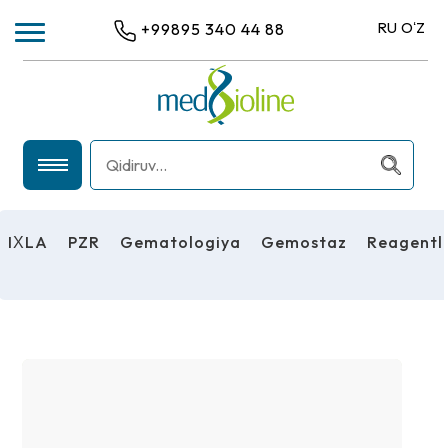
RU
OʻZ
+99895 340 44 88
IХLA
PZR
IХLA
PZR
Gematologiya
Gemostaz
Reagentl
GEMATOLOGIYA
GEMOSTAZ
REAGENTLAR
UMUMIY LABORATORIYA USKUNALARI