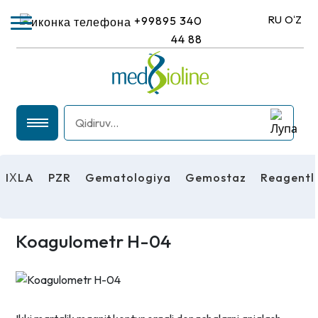
RU
OʻZ
+99895 340
44 88
IХLA
PZR
IХLA
PZR
Gematologiya
Gemostaz
Reagentl
GEMATOLOGIYA
GEMOSTAZ
REAGENTLAR
Koagulometr H-04
UMUMIY LABORATORIYA USKUNALARI