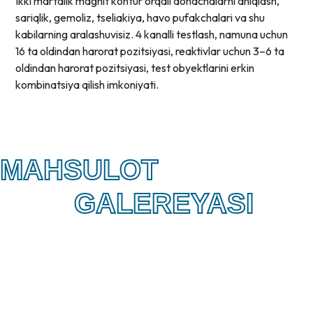
Ikki martalik magnit kontur orqali donachalarni aniqlash,
sariqlik, gemoliz, tseliakiya, havo pufakchalari va shu
kabilarning aralashuvisiz. 4 kanalli testlash, namuna uchun
16 ta oldindan harorat pozitsiyasi, reaktivlar uchun 3–6 ta
oldindan harorat pozitsiyasi, test obyektlarini erkin
kombinatsiya qilish imkoniyati.
MAHSULOT
GALEREYASI