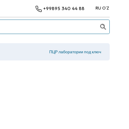
RU
OʻZ
+99895 340 44 88
ПЦР лаборатории под ключ