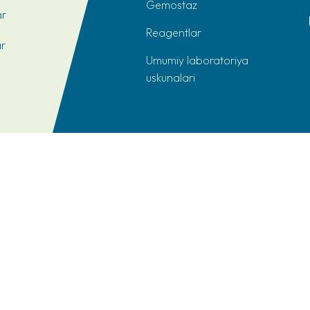
Gemostaz
ar
Reagentlar
ar
Umumiy laboratoriya
uskunalari