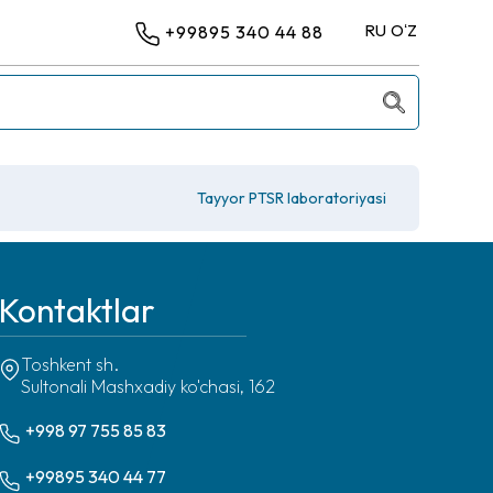
RU
OʻZ
+99895 340 44 88
Tayyor PTSR laboratoriyasi
Kontaktlar
Toshkent sh.
Sultonali Mashxadiy ko'chasi, 162
+998 97 755 85 83
+99895 340 44 77