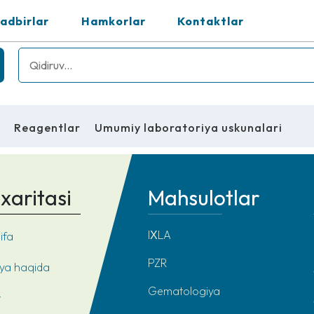
adbirlar
Hamkorlar
Kontaktlar
z
Reagentlar
Umumiy laboratoriya uskunalari
xaritasi
Mahsulotlar
IХLA
ifa
PZR
ya haqida
Gematologiya
r