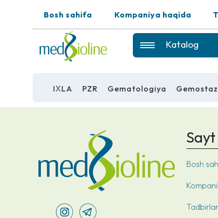
Bosh sahifa
Kompaniya haqida
T
Katalog
IХLA
PZR
Gematologiya
Gemosta
IХLA
PZR
GEMATOLOGIYA
Sayt 
GEMOSTAZ
Bosh sah
REAGENTLAR
Kompani
UMUMIY LABORATORIYA
USKUNALARI
Tadbirla