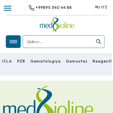
RU
OʻZ
+99895 340 44 88
IХLA
PZR
IХLA
PZR
Gematologiya
Gemostaz
Reagentl
GEMATOLOGIYA
GEMOSTAZ
REAGENTLAR
UMUMIY LABORATORIYA USKUNALARI