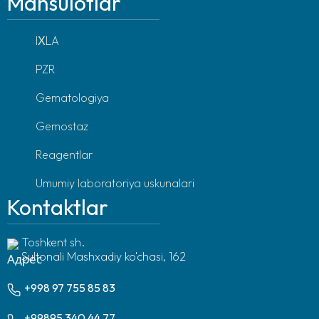
Mahsulotlar
IХLA
PZR
Gematologiya
Gemostaz
Reagentlar
Umumiy laboratoriya uskunalari
Kontaktlar
Toshkent sh.
Sultonali Mashxadiy ko'chasi, 162
+998 97 755 85 83
+99895 340 44 77