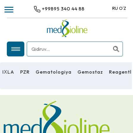
RU
OʻZ
+99895 340 44 88
IХLA
PZR
IХLA
PZR
Gematologiya
Gemostaz
Reagentl
GEMATOLOGIYA
GEMOSTAZ
REAGENTLAR
UMUMIY LABORATORIYA USKUNALARI