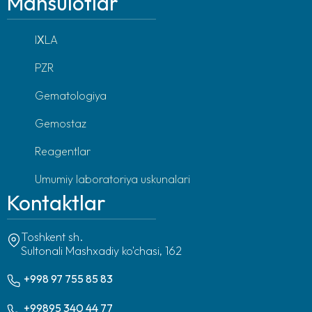
Mahsulotlar
IХLA
PZR
Gematologiya
Gemostaz
Reagentlar
Umumiy laboratoriya uskunalari
Kontaktlar
Toshkent sh.
Sultonali Mashxadiy ko'chasi, 162
+998 97 755 85 83
+99895 340 44 77