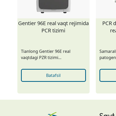
Gentier 96E real vaqt rejimida
PCR d
PCR tizimi
re
Tianlong Gentier 96E real
Samarali
vaqtdagi PZR tizimi...
patogenn
Batafsil
Sayt 