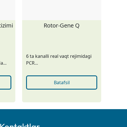
tizimi
Rotor-Gene Q
6 ta kanalli real vaqt rejimidagi
a...
PCR...
Batafsil
Kontaktlar