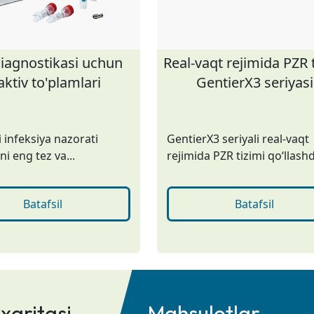
iagnostikasi uchun
Real-vaqt rejimida PZR 
aktiv to'plamlari
GentierX3 seriyasi
 infeksiya nazorati
GentierX3 seriyali real-vaqt
i eng tez va...
rejimida PZR tizimi qoʻllashd
Batafsil
Batafsil
xaritasi
Mahsulotlar