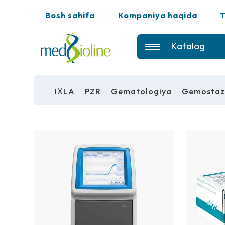
Bosh sahifa
Kompaniya haqida
T
Katalog
IХLA
PZR
Gematologiya
Gemosta
IХLA
PZR
GEMATOLOGIYA
GEMOSTAZ
REAGENTLAR
UMUMIY LABORATORIYA
USKUNALARI