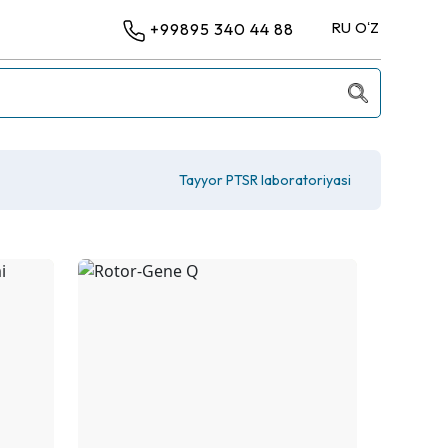
RU
OʻZ
+99895 340 44 88
Tayyor PTSR laboratoriyasi